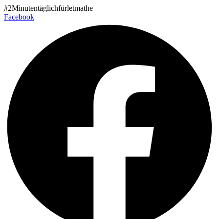
Zum
#2Minutentäglichfürletmathe
Inhalt
Facebook
wechseln