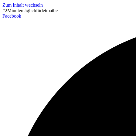
Zum Inhalt wechseln
#2Minutentäglichfürletmathe
Facebook