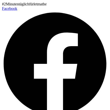
Zum
#2Minutentäglichfürletmathe
Inhalt
Facebook
wechseln