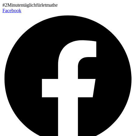
Zum
#2Minutentäglichfürletmathe
Inhalt
Facebook
wechseln