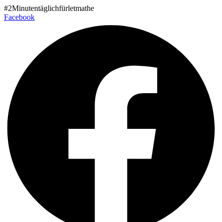
Zum
#2Minutentäglichfürletmathe
Inhalt
Facebook
wechseln