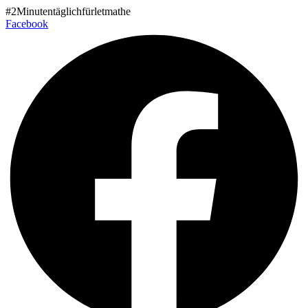
Zum
#2Minutentäglichfürletmathe
Inhalt
Facebook
wechseln