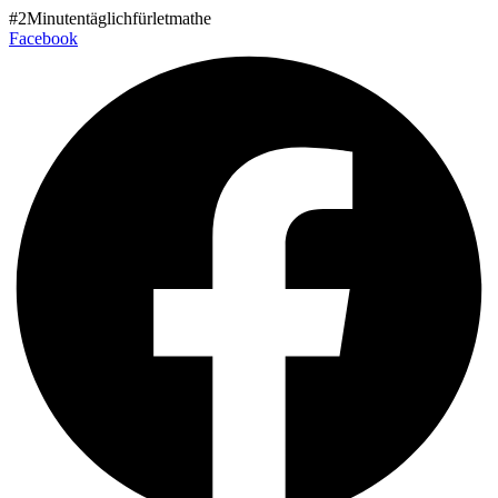
Zum
#2Minutentäglichfürletmathe
Inhalt
Facebook
wechseln