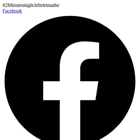
Zum
#2Minutentäglichfürletmathe
Inhalt
Facebook
wechseln