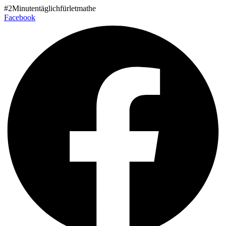
Zum
#2Minutentäglichfürletmathe
Inhalt
Facebook
wechseln