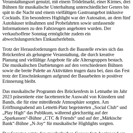
Veranstaltungsort genutzt, mit einem Trödelmarkt, einer Kirmes, drei
Bühnen für musikalische Unterhaltung unterschiedlicher Genres bis
spät in die Nacht und einem vielfältigen Gastroangebot inklusive
Cocktails. Ein besonderes Highlight war der Autosalon, an dem fünf
Autohäuser teilnahmen und Probefahrten sowie umfassende
Informationen zu den Fahrzeugen angeboten wurden. Der
verkaufsoffene Sonntag ermöglichte zudem ein
abwechslungsreiches Einkaufserlebnis.
Trotz der Herausforderungen durch die Baustelle erwies sich das
Brückenfest als gelungene Veranstaltung, die durch kreative
Planung und vielfältige Angebote für alle Altersgruppen bestach.
Die musikalischen Darbietungen auf den verschiedenen Bühnen
sowie die breite Palette an Aktivitäten trugen dazu bei, dass das Fest
trotz der Einschränkungen aufgrund der Bauarbeiten in positiver
Erinnerung bleibt.
Das musikalische Programm des Brückenfests in Letmathe im Jahr
2023 präsentierte eine facettenreiche Auswahl von Künstlern und
Bands, die für eine mitreißende Atmosphäre sorgten. Am
Eröffnungsabend am Letnetti-Platz begeisterten „Social Club“ und
„Play High“ das Publikum, während gleichzeitig auf der
„Sparkassen“-Bühne „CTC & Friends“ und auf der „Märkische
Bank“-Bühne „N-Joy“ für musikalische Highlights sorgten.