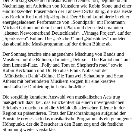
Der Samstag setzte den musikalischen Genuss fort, beginnend am
Nachmittag mit Auftritten von Künstlern wie Robin Stone und einer
eindrucksvollen Präsentation der Tanzwelt Schauburg, die das Beste
aus Rock’n’Roll und Hip-Hop bot. Der Abend kulminierte in einer
energiegeladenen Performance von „Soundpark“ mit Frontmann
Michael Grimm auf dem Letnetti-Platz und der selbst ernannten
„ältesten Newcomerband Deutschlands“, „Vintage Project“, auf der
„Sparkassen“-Bühne. Die „JaSicher!“ und „Substitutes“ rundeten
das abendliche Musikprogramm auf der dritten Bühne ab.
Der Sonntag brachte eine angenehme Mischung von Bands und
Musikern auf die Bühnen, darunter „Deluxe – The Radioband“ auf
dem Letnetti-Platz, „Polly and Tom on Shepherd’s road“ sowie
Robin Beckmann und Dr. No alias Frank Nobis auf der
„Märkischen Bank“-Bühne. Die Tanzwelt Schauburg und Sean
Athens mit befreundeten Musikern sorgten für eine kreative
musikalische Darbietung in Letmathe-Mitte.
Die sorgfältig kuratierte Auswahl von musikalischen Acts trug
maßgeblich dazu bei, das Brückenfest zu einem unvergesslichen
Erlebnis zu machen und die Vielfalt künstlerischer Talente in der
Region zu präsentieren. Trotz der Einschränkungen aufgrund der
Baustelle erwies sich das musikalische Programm als ein gelungener
Höhepunkt, der die Besucher in den Bann zog und die festliche
Stimmung weiter verstärkte.