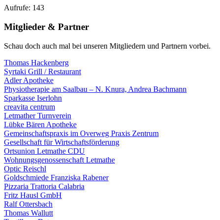
Aufrufe: 143
Mitglieder & Partner
Schau doch auch mal bei unseren Mitgliedern und Partnern vorbei.
Thomas Hackenberg
Syrtaki Grill / Restaurant
Adler Apotheke
Physiotherapie am Saalbau – N. Knura, Andrea Bachmann
Sparkasse Iserlohn
creavita centrum
Letmather Turnverein
Lübke Bären Apotheke
Gemeinschaftspraxis im Overweg Praxis Zentrum
Gesellschaft für Wirtschaftsförderung
Ortsunion Letmathe CDU
Wohnungsgenossenschaft Letmathe
Optic Reischl
Goldschmiede Franziska Rabener
Pizzaria Trattoria Calabria
Fritz Hausl GmbH
Ralf Ottersbach
Thomas Wallutt