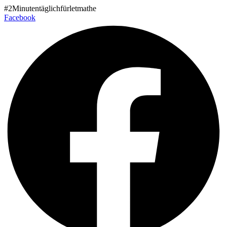
Zum
#2Minutentäglichfürletmathe
Inhalt
Facebook
wechseln